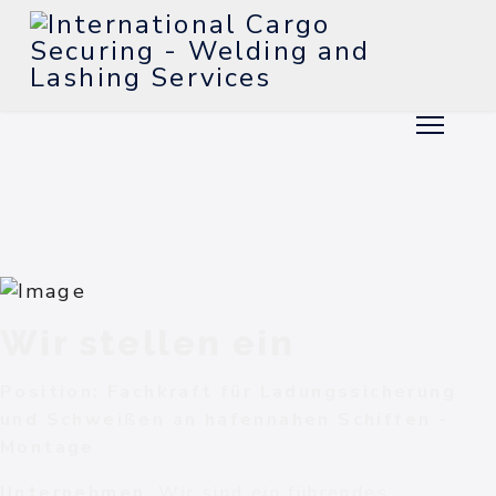
Wir stellen ein
Position: Fachkraft für Ladungssicherung
und Schweißen an hafennahen Schiffen -
Montage
Unternehmen
: Wir sind ein führendes