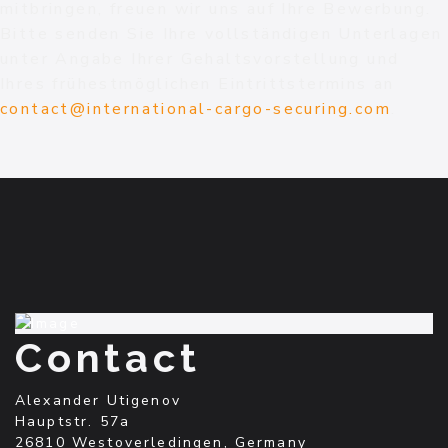
mitbringen, freuen wir uns auf Ihre Bewerbung.
Bitte senden Sie Ihre vollständigen Unterlagen
unter Angabe Ihrer Gehaltsvorstellung und
Ihres frühestmöglichen Eintrittstermins an
contact@international-cargo-securing.com
.
Contact
Alexander Utigenov
Hauptstr. 57a
26810 Westoverledingen, Germany